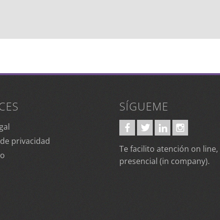
CES
SÍGUEME
gal
 de privacidad
Te facilito atención on line,
to
presencial (in company).