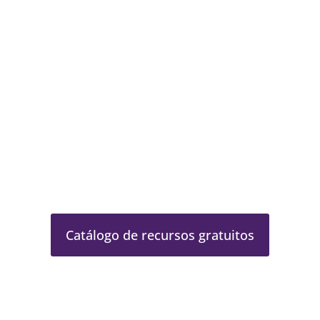
RECURSOS
GRATUITOS
Accede a todos los recursos gratuitos
disponibles …
Catálogo de recursos gratuitos