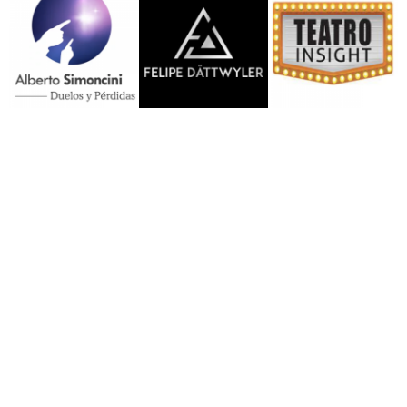
RESUELVE TUS
INQUIETUDES
Entender las necesidades de mis clientes es
mi prioridad …