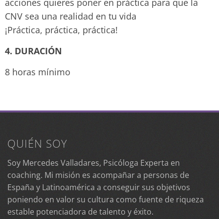
acciones quieres poner en práctica para que la
CNV sea una realidad en tu vida
¡Práctica, práctica, práctica!
4. DURACIÓN
8 horas mínimo
QUIÉN SOY
Soy Mercedes Valladares, Psicóloga Experta en
coaching. Mi misión es acompañar a personas de
España y Latinoamérica a conseguir sus objetivos
poniendo en valor su cultura como fuente de riqueza
estable potenciadora de talento y éxito.