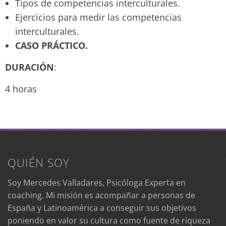
Tipos de competencias interculturales.
Ejercicios para medir las competencias
interculturales.
CASO PRÁCTICO.
DURACIÓN
:
4 horas
QUIÉN SOY
Soy Mercedes Valladares, Psicóloga Experta en
coaching. Mi misión es acompañar a personas de
España y Latinoamérica a conseguir sus objetivos
poniendo en valor su cultura como fuente de riqueza