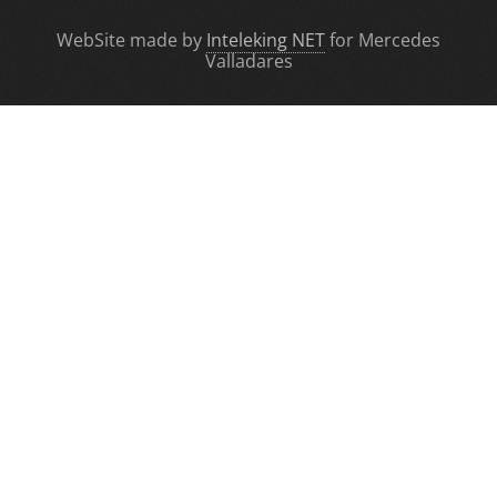
WebSite made by
Inteleking NET
for Mercedes
Valladares