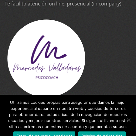
Te facilito atención on line, presencial (in company).
Utilizamos cookies propias para asegurar que damos la mejor
experiencia al usuario en nuestra web y cookies de terceros
para obtener datos estadísticos de la navegación de nuestros
usuarios y mejorar nuestros servicios. Si sigues utilizando este
WebSite made by
Inteleking NET
for Mercedes
sitio asumiremos que estás de acuerdo y que aceptas su uso.
Valladares
Estoy de acuerdo, continuar
Política de privacidad