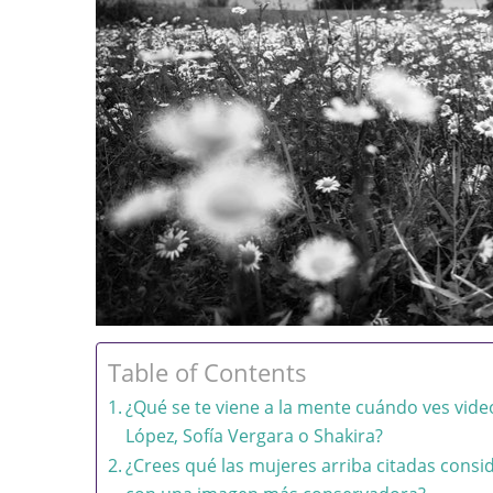
Table of Contents
¿Qué se te viene a la mente cuándo ves video
López, Sofía Vergara o Shakira?
¿Crees qué las mujeres arriba citadas consi