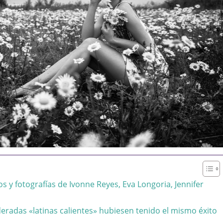
s y fotografías de Ivonne Reyes, Eva Longoria, Jennifer
deradas «latinas calientes» hubiesen tenido el mismo éxito