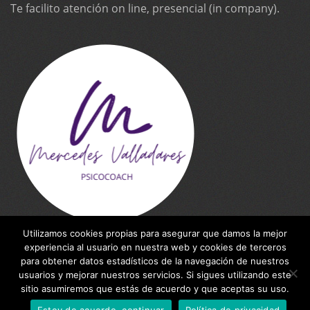
Te facilito atención on line, presencial (in company).
Utilizamos cookies propias para asegurar que damos la mejor
experiencia al usuario en nuestra web y cookies de terceros
para obtener datos estadísticos de la navegación de nuestros
usuarios y mejorar nuestros servicios. Si sigues utilizando este
WebSite made by
Inteleking NET
for Mercedes
sitio asumiremos que estás de acuerdo y que aceptas su uso.
Valladares
Estoy de acuerdo, continuar
Política de privacidad