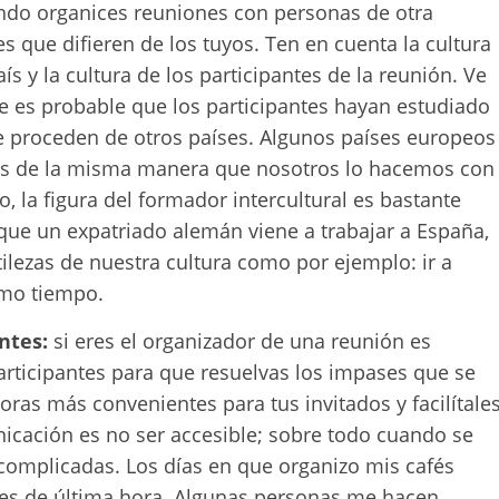
do organices reuniones con personas de otra
es que difieren de los tuyos. Ten en cuenta la cultura
aís y la cultura de los participantes de la reunión. Ve
ue es probable que los participantes hayan estudiado
ue proceden de otros países. Algunos países europeos
s de la misma manera que nosotros lo hacemos con
, la figura del formador intercultural es bastante
ue un expatriado alemán viene a trabajar a España,
ilezas de nuestra cultura como por ejemplo: ir a
smo tiempo.
ntes:
si eres el organizador de una reunión es
articipantes para que resuelvas los impases que se
ras más convenientes para tus invitados y facilítale
icación es no ser accesible; sobre todo cuando se
 complicadas. Los días en que organizo mis cafés
ones de última hora. Algunas personas me hacen