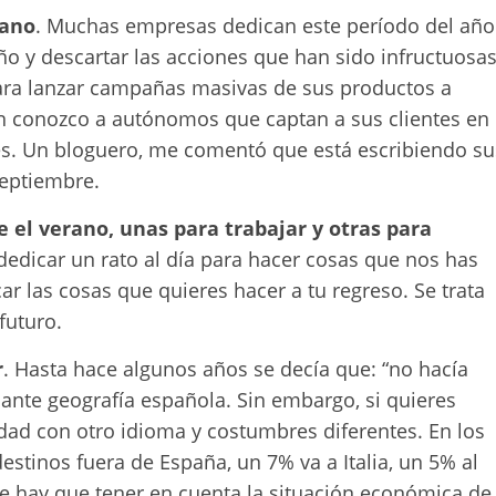
rano
. Muchas empresas dedican este período del año
 y descartar las acciones que han sido infructuosas
ara lanzar campañas masivas de sus productos a
n conozco a autónomos que captan a sus clientes en
es. Un bloguero, me comentó que está escribiendo su
septiembre.
e el verano, unas para trabajar y otras para
dedicar un rato al día para hacer cosas que nos has
car las cosas que quieres hacer a tu regreso. Se trata
futuro.
r
. Hasta hace algunos años se decía que: “no hacía
ionante geografía española. Sin embargo, si quieres
dad con otro idioma y costumbres diferentes. En los
stinos fuera de España, un 7% va a Italia, un 5% al
ue hay que tener en cuenta la situación económica de