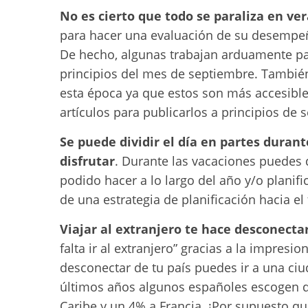
No es cierto que todo se paraliza en ve
para hacer una evaluación de su desempeño
De hecho, algunas trabajan arduamente p
principios del mes de septiembre. Tambié
esta época ya que estos son más accesibl
artículos para publicarlos a principios de 
Se puede dividir el día en partes durant
disfrutar
. Durante las vacaciones puedes 
podido hacer a lo largo del año y/o planifi
de una estrategia de planificación hacia el 
Viajar al extranjero te hace desconecta
falta ir al extranjero” gracias a la impres
desconectar de tu país puedes ir a una ciu
últimos años algunos españoles escogen de
Caribe y un 4% a Francia. ¡Por supuesto q