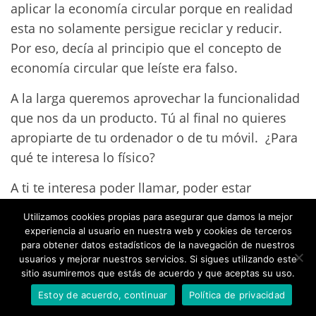
aplicar la economía circular porque en realidad
esta no solamente persigue reciclar y reducir.
Por eso, decía al principio que el concepto de
economía circular que leíste era falso.
A la larga queremos aprovechar la funcionalidad
que nos da un producto. Tú al final no quieres
apropiarte de tu ordenador o de tu móvil. ¿Para
qué te interesa lo físico?
A ti te interesa poder llamar, poder estar
conectada o poder tener una aplicación que te
Utilizamos cookies propias para asegurar que damos la mejor
permite identificar un código QR etcétera.
experiencia al usuario en nuestra web y cookies de terceros
Quieres la funcionalidad. Por eso, es que vamos
para obtener datos estadísticos de la navegación de nuestros
usuarios y mejorar nuestros servicios. Si sigues utilizando este
hacia una economía de servicios, lo que
sitio asumiremos que estás de acuerdo y que aceptas su uso.
compramos es el servicio, la funcionalidad de
Estoy de acuerdo, continuar
Política de privacidad
ese producto y le devolvemos a su fabricante la